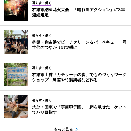
暮らす・働く
杵築市納涼花火大会、「晴れ風アクション」に3年
連続選定
暮らす・働く
杵築・住吉浜でビーチクリーン＆バーベキュー 同
世代のつながりの契機に
暮らす・働く
杵築市山香「カテリーナの森」でものづくりワーク
ショップ 鳥笛や竹製楽器など作る
暮らす・働く
大分・国東で「宇宙甲子園」 卵を載せたロケット
でパリ目指す
もっと見る