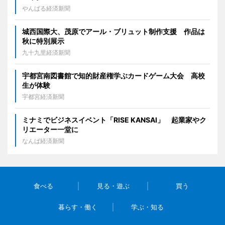
やんばる経済新聞
城西国際大、茂原でアール・ブリュット制作支援 作品は
秋に特別展示
九十九里経済新聞
宇都宮南図書館で知的財産権学ぶカードゲーム大会 高校
生が体験
宇都宮経済新聞
ミナミでビジネスイベント「RISE KANSAI」 起業家やク
リエーター一堂に
なんば経済新聞
食べる
見る・遊ぶ
買う
暮らす・働く
学ぶ・知る