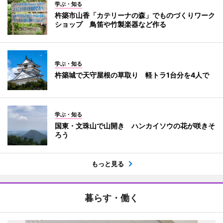
学ぶ・知る
杵築市山香「カテリーナの森」でものづくりワーク
ショップ 鳥笛や竹製楽器など作る
学ぶ・知る
杵築城で天守屋根の草取り 軽トラ1台分を4人で
学ぶ・知る
国東・文珠山で山開き ハンカイソウの花が咲きそ
ろう
もっと見る
暮らす・働く