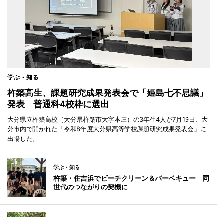
学ぶ・知る
杵築高生、課題研究成果発表会で「姫島七不思議」
発表 普通科4校枠に選出
大分県立杵築高校（大分県杵築市大字本庄）の3年生4人が7月19日、大
分市内で開かれた「令和8年度大分県高等学校課題研究成果発表会」に
出場した。
学ぶ・知る
杵築・住吉浜でビーチクリーン＆バーベキュー 同
世代のつながりの契機に