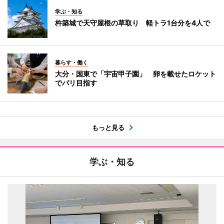
学ぶ・知る
杵築城で天守屋根の草取り 軽トラ1台分を4人で
暮らす・働く
大分・国東で「宇宙甲子園」 卵を載せたロケット
でパリ目指す
もっと見る
学ぶ・知る