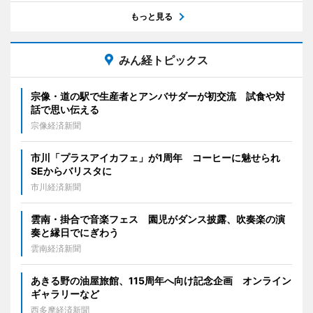
もっと見る
みん経トピックス
宗像・道の駅で生産者とアンバサダーが初交流 試食や対
話で思い伝える
宗像経済新聞
市川「プラスアイカフェ」が1周年 コーヒーに魅せられ
SEからバリスタに
市川経済新聞
雲南・掛合で音楽フェス 園児がダンス披露、吹奏楽の演
奏と縁日でにぎわう
雲南経済新聞
あきる野の油屋旅館、115周年へ向け記念企画 オンライン
ギャラリーなど
西多摩経済新聞