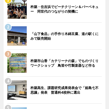
杵築・住吉浜でビーチクリーン＆バーベキュ
ー 同世代のつながりの契機に
「山下食品」の手作り木綿豆腐、道の駅くに
みで販売開始
杵築市山香「カテリーナの森」でものづくり
ワークショップ 鳥笛や竹製楽器など作る
杵築高生、課題研究成果発表会で「姫島七不
思議」発表 普通科4校枠に選出