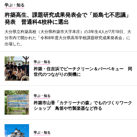
学ぶ・知る
杵築高生、課題研究成果発表会で「姫島七不思議」
発表 普通科4校枠に選出
大分県立杵築高校（大分県杵築市大字本庄）の3年生4人が7月19日、大
分市内で開かれた「令和8年度大分県高等学校課題研究成果発表会」に
出場した。
学ぶ・知る
杵築・住吉浜でビーチクリーン＆バーベキュー 同
世代のつながりの契機に
学ぶ・知る
杵築市山香「カテリーナの森」でものづくりワーク
ショップ 鳥笛や竹製楽器など作る
学ぶ・知る