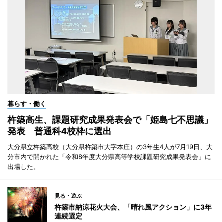
暮らす・働く
杵築高生、課題研究成果発表会で「姫島七不思議」
発表 普通科4校枠に選出
大分県立杵築高校（大分県杵築市大字本庄）の3年生4人が7月19日、大
分市内で開かれた「令和8年度大分県高等学校課題研究成果発表会」に
出場した。
見る・遊ぶ
杵築市納涼花火大会、「晴れ風アクション」に3年
連続選定