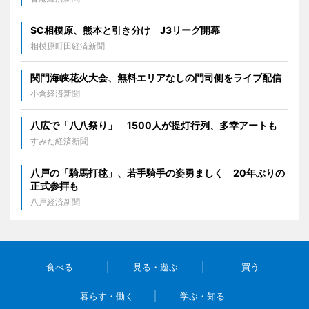
SC相模原、熊本と引き分け J3リーグ開幕
相模原町田経済新聞
関門海峡花火大会、無料エリアなしの門司側をライブ配信
小倉経済新聞
八広で「八八祭り」 1500人が提灯行列、多幸アートも
すみだ経済新聞
八戸の「騎馬打毬」、若手騎手の姿勇ましく 20年ぶりの
正式参拝も
八戸経済新聞
食べる
見る・遊ぶ
買う
暮らす・働く
学ぶ・知る