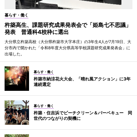
暮らす・働く
杵築高生、課題研究成果発表会で「姫島七不思議」
発表 普通科4校枠に選出
大分県立杵築高校（大分県杵築市大字本庄）の3年生4人が7月19日、大
分市内で開かれた「令和8年度大分県高等学校課題研究成果発表会」に
出場した。
暮らす・働く
杵築市納涼花火大会、「晴れ風アクション」に3年
連続選定
暮らす・働く
杵築・住吉浜でビーチクリーン＆バーベキュー 同
世代のつながりの契機に