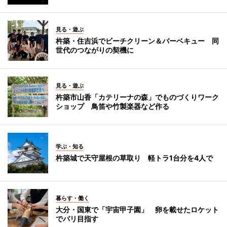
見る・遊ぶ
杵築・住吉浜でビーチクリーン＆バーベキュー 同
世代のつながりの契機に
見る・遊ぶ
杵築市山香「カテリーナの森」でものづくりワーク
ショップ 鳥笛や竹製楽器など作る
学ぶ・知る
杵築城で天守屋根の草取り 軽トラ1台分を4人で
暮らす・働く
大分・国東で「宇宙甲子園」 卵を載せたロケット
でパリ目指す